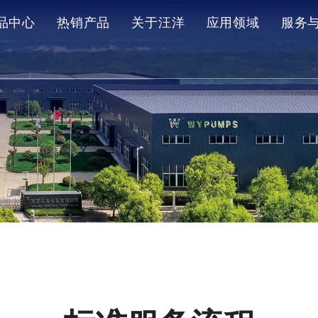
品中心
热销产品
关于汪洋
应用领域
服务
深井泵
长轴深井泵
公司介绍
售
卧式离心泵
端吸泵
标准服务流程
案
污水处理设备
定制服务流程
常
消防泵
直角齿轮箱
立式空心轴电机