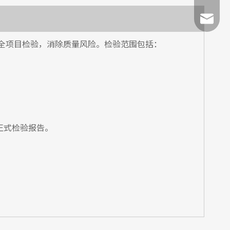
131864
info@w
全项目检验，消除质量风险。检验范围包括：
正式检验报告。